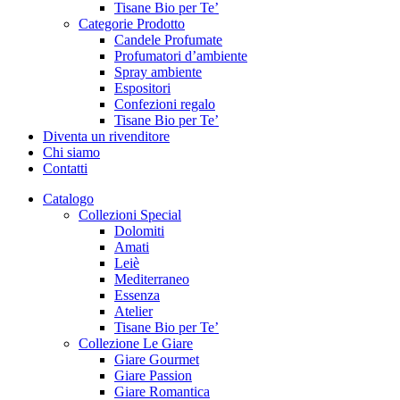
Tisane Bio per Te’
Categorie Prodotto
Candele Profumate
Profumatori d’ambiente
Spray ambiente
Espositori
Confezioni regalo
Tisane Bio per Te’
Diventa un rivenditore
Chi siamo
Contatti
Catalogo
Collezioni Special
Dolomiti
Amati
Leiè
Mediterraneo
Essenza
Atelier
Tisane Bio per Te’
Collezione Le Giare
Giare Gourmet
Giare Passion
Giare Romantica