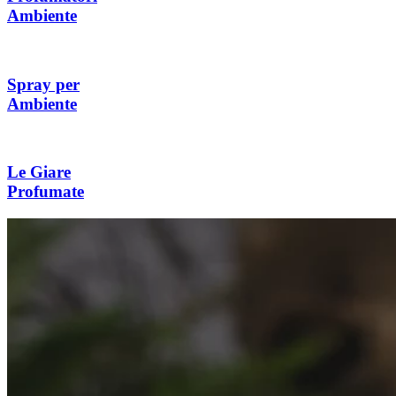
Ambiente
Spray per
Ambiente
Le Giare
Profumate