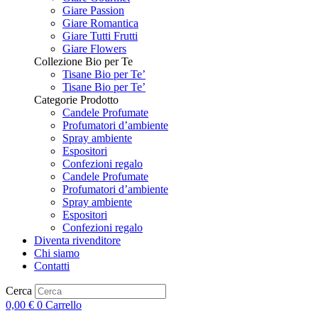
Giare Passion
Giare Romantica
Giare Tutti Frutti
Giare Flowers
Collezione Bio per Te
Tisane Bio per Te’
Tisane Bio per Te’
Categorie Prodotto
Candele Profumate
Profumatori d’ambiente
Spray ambiente
Espositori
Confezioni regalo
Candele Profumate
Profumatori d’ambiente
Spray ambiente
Espositori
Confezioni regalo
Diventa rivenditore
Chi siamo
Contatti
Cerca
0,00
€
0
Carrello