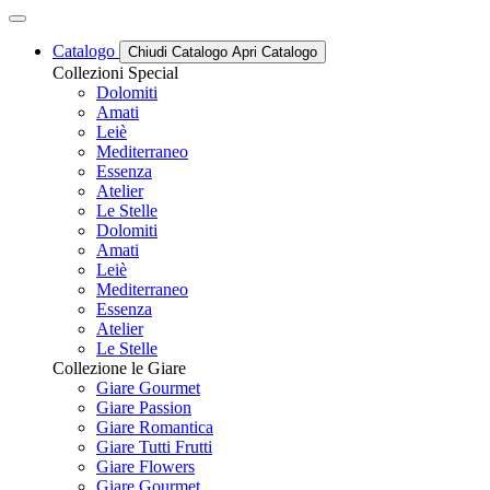
Catalogo
Chiudi Catalogo
Apri Catalogo
Collezioni Special
Dolomiti
Amati
Leiè
Mediterraneo
Essenza
Atelier
Le Stelle
Dolomiti
Amati
Leiè
Mediterraneo
Essenza
Atelier
Le Stelle
Collezione le Giare
Giare Gourmet
Giare Passion
Giare Romantica
Giare Tutti Frutti
Giare Flowers
Giare Gourmet