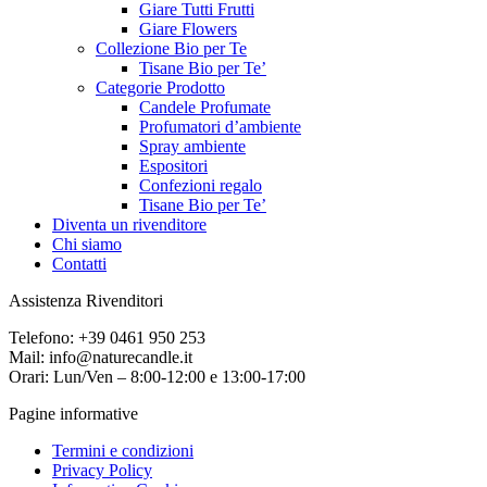
Giare Tutti Frutti
Giare Flowers
Collezione Bio per Te
Tisane Bio per Te’
Categorie Prodotto
Candele Profumate
Profumatori d’ambiente
Spray ambiente
Espositori
Confezioni regalo
Tisane Bio per Te’
Diventa un rivenditore
Chi siamo
Contatti
Assistenza Rivenditori
Telefono: +39 0461 950 253
Mail: info@naturecandle.it
Orari: Lun/Ven – 8:00-12:00 e 13:00-17:00
Pagine informative
Termini e condizioni
Privacy Policy