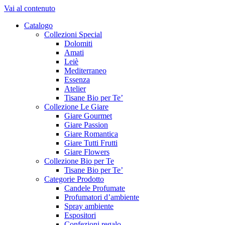
Vai al contenuto
Catalogo
Collezioni Special
Dolomiti
Amati
Leiè
Mediterraneo
Essenza
Atelier
Tisane Bio per Te’
Collezione Le Giare
Giare Gourmet
Giare Passion
Giare Romantica
Giare Tutti Frutti
Giare Flowers
Collezione Bio per Te
Tisane Bio per Te’
Categorie Prodotto
Candele Profumate
Profumatori d’ambiente
Spray ambiente
Espositori
Confezioni regalo