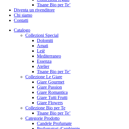
Tisane Bio per Te’
Diventa un rivenditore
Chi siamo
Contatti
Catalogo
Collezioni Special
Dolomiti
Amati
Leiè
Mediterraneo
Essenza
Atelier
Tisane Bio per Te’
Collezione Le Giare
Giare Gourmet
Giare Passion
Giare Romantica
Giare Tutti Frutti
Giare Flowers
Collezione Bio per Te
Tisane Bio per Te’
Categorie Prodotto
Candele Profumate
Profumatori d’ambiente