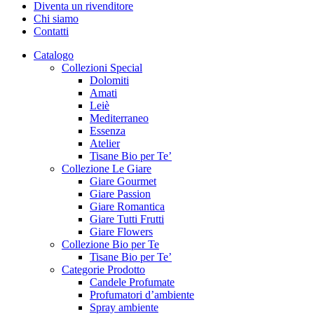
Diventa un rivenditore
Chi siamo
Contatti
Catalogo
Collezioni Special
Dolomiti
Amati
Leiè
Mediterraneo
Essenza
Atelier
Tisane Bio per Te’
Collezione Le Giare
Giare Gourmet
Giare Passion
Giare Romantica
Giare Tutti Frutti
Giare Flowers
Collezione Bio per Te
Tisane Bio per Te’
Categorie Prodotto
Candele Profumate
Profumatori d’ambiente
Spray ambiente