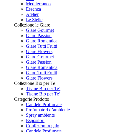
Mediterraneo
Essenza
Atelier
Le Stelle
Collezione le Giare
Giare Gourmet
Giare Passion
Giare Romantica
Giare Tutti Frutti
Giare Flowers
Giare Gourmet
Giare Passion
Giare Romantica
Giare Tutti Frutti
Giare Flowers
Collezione Bio per Te
Tisane Bio per Te’
Tisane Bio per Te’
Categorie Prodotto
Candele Profumate
Profumatori d’ambiente
Spray ambiente
Espositori
Confezioni regalo
Candele Profumate