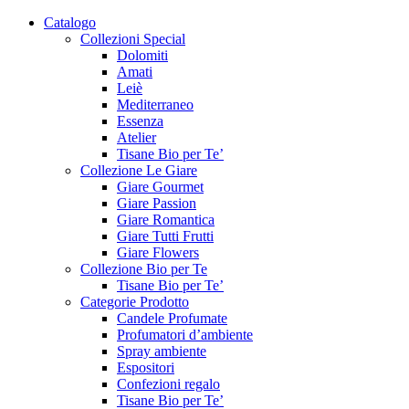
Catalogo
Collezioni Special
Dolomiti
Amati
Leiè
Mediterraneo
Essenza
Atelier
Tisane Bio per Te’
Collezione Le Giare
Giare Gourmet
Giare Passion
Giare Romantica
Giare Tutti Frutti
Giare Flowers
Collezione Bio per Te
Tisane Bio per Te’
Categorie Prodotto
Candele Profumate
Profumatori d’ambiente
Spray ambiente
Espositori
Confezioni regalo
Tisane Bio per Te’