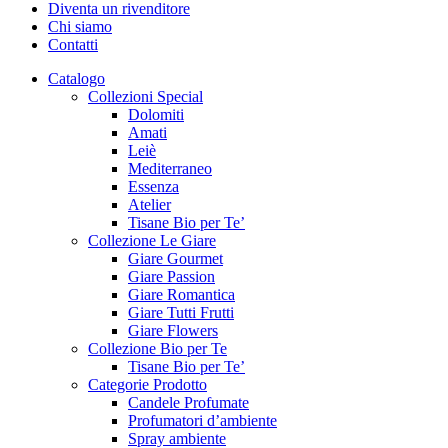
Diventa un rivenditore
Chi siamo
Contatti
Catalogo
Collezioni Special
Dolomiti
Amati
Leiè
Mediterraneo
Essenza
Atelier
Tisane Bio per Te’
Collezione Le Giare
Giare Gourmet
Giare Passion
Giare Romantica
Giare Tutti Frutti
Giare Flowers
Collezione Bio per Te
Tisane Bio per Te’
Categorie Prodotto
Candele Profumate
Profumatori d’ambiente
Spray ambiente