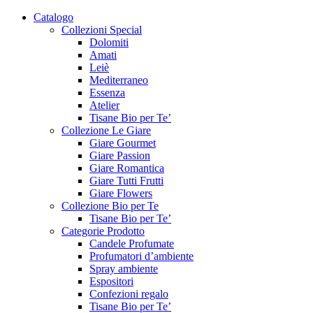
Vai
Catalogo
al
Collezioni Special
contenuto
Dolomiti
Amati
Leiè
Mediterraneo
Essenza
Atelier
Tisane Bio per Te’
Collezione Le Giare
Giare Gourmet
Giare Passion
Giare Romantica
Giare Tutti Frutti
Giare Flowers
Collezione Bio per Te
Tisane Bio per Te’
Categorie Prodotto
Candele Profumate
Profumatori d’ambiente
Spray ambiente
Espositori
Confezioni regalo
Tisane Bio per Te’