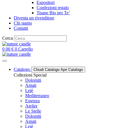
Espositori
Confezioni regalo
Tisane Bio per Te’
Diventa un rivenditore
Chi siamo
Contatti
Cerca
0,00
€
0
Carrello
Catalogo
Chiudi Catalogo
Apri Catalogo
Collezioni Special
Dolomiti
Amati
Leiè
Mediterraneo
Essenza
Atelier
Le Stelle
Dolomiti
Amati
Leiè