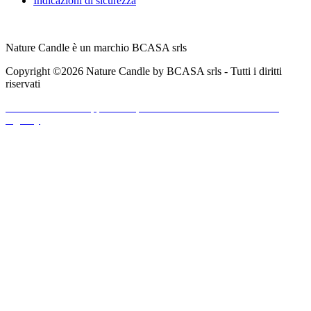
Indicazioni di sicurezza
Nature Candle è un marchio BCASA srls
Copyright ©2026 Nature Candle by BCASA srls - Tutti i diritti
riservati
Realizzato da ->
Upper Group e
Alessandro Giovanazzi Web
Agency